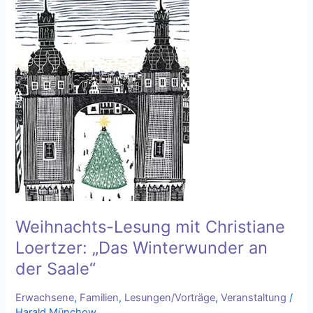
Lesung
mit
Christiane
Loertzer:
„Das
Winterwunder
an
der
Saale“
Weihnachts-Lesung mit Christiane
Loertzer: „Das Winterwunder an
der Saale“
Erwachsene
,
Familien
,
Lesungen/Vorträge
,
Veranstaltung
/
Harald Münchow