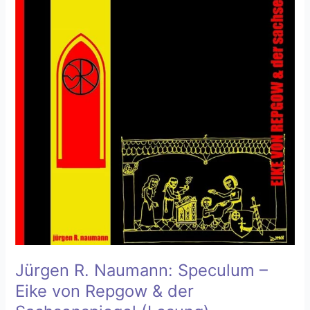
der
Sachsenspiegel
(Lesung)
Jürgen R. Naumann: Speculum –
Eike von Repgow & der