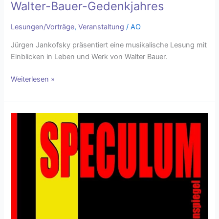
Walter-Bauer-Gedenkjahres
Lesungen/Vorträge
,
Veranstaltung
/
AO
Jürgen Jankofsky präsentiert eine musikalische Lesung mit
Einblicken in Leben und Werk von Walter Bauer.
Weiterlesen »
Jürgen
R.
Naumann:
Speculum
–
Eike
von
Repgow
&