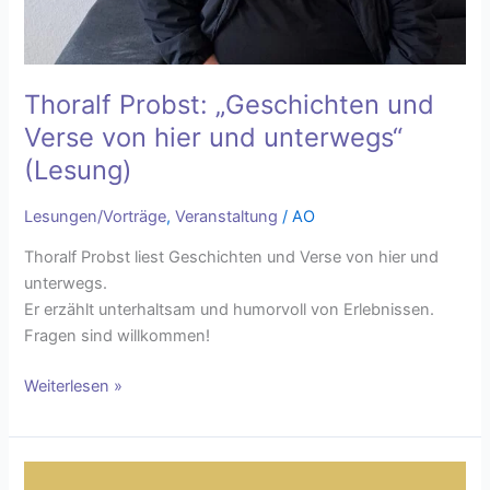
unterwegs“
(Lesung)
Thoralf Probst: „Geschichten und
Verse von hier und unterwegs“
(Lesung)
Lesungen/Vorträge
,
Veranstaltung
/
AO
Thoralf Probst liest Geschichten und Verse von hier und
unterwegs.
Er erzählt unterhaltsam und humorvoll von Erlebnissen.
Fragen sind willkommen!
Weiterlesen »
Jürgen