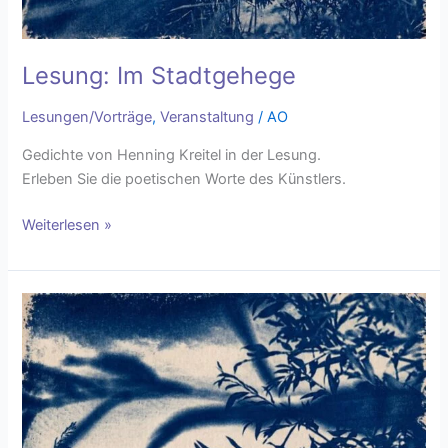
Lesung: Im Stadtgehege
Lesungen/Vorträge
,
Veranstaltung
/
AO
Gedichte von Henning Kreitel in der Lesung.
Erleben Sie die poetischen Worte des Künstlers.
Weiterlesen »
Lesung:
Im
Stadtgehege