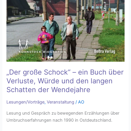
„Der große Schock“ – ein Buch über
Verluste, Würde und den langen
Schatten der Wendejahre
Lesungen/Vorträge
,
Veranstaltung
/
AO
Lesung und Gespräch zu bewegenden Erzählungen über
Umbruchserfahrungen nach 1990 in Ostdeutschland.