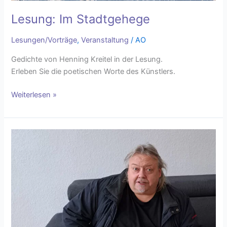
Lesung: Im Stadtgehege
Lesungen/Vorträge
,
Veranstaltung
/
AO
Gedichte von Henning Kreitel in der Lesung.
Erleben Sie die poetischen Worte des Künstlers.
Weiterlesen »
Thoralf
Probst:
„Geschichten
und
Verse
von
hier
und