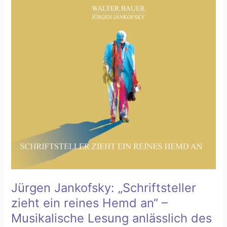
Jankofsky:
„Schriftsteller
zieht
ein
reines
Hemd
an“
–
Musikalische
Lesung
anlässlich
des
Walter-
Bauer-
Gedenkjahres
Jürgen Jankofsky: „Schriftsteller
zieht ein reines Hemd an“ –
Musikalische Lesung anlässlich des