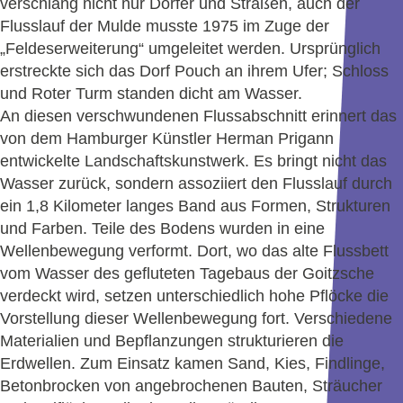
verschlang nicht nur Dörfer und Straßen, auch der
Flusslauf der Mulde musste 1975 im Zuge der
„Feldeserweiterung“ umgeleitet werden. Ursprünglich
erstreckte sich das Dorf Pouch an ihrem Ufer; Schloss
und Roter Turm standen dicht am Wasser.
An diesen verschwundenen Flussabschnitt erinnert das
von dem Hamburger Künstler Herman Prigann
entwickelte Landschaftskunstwerk. Es bringt nicht das
Wasser zurück, sondern assoziiert den Flusslauf durch
ein 1,8 Kilometer langes Band aus Formen, Strukturen
und Farben. Teile des Bodens wurden in eine
Wellenbewegung verformt. Dort, wo das alte Flussbett
vom Wasser des gefluteten Tagebaus der Goitzsche
verdeckt wird, setzen unterschiedlich hohe Pflöcke die
Vorstellung dieser Wellenbewegung fort. Verschiedene
Materialien und Bepflanzungen strukturieren die
Erdwellen. Zum Einsatz kamen Sand, Kies, Findlinge,
Betonbrocken von angebrochenen Bauten, Sträucher