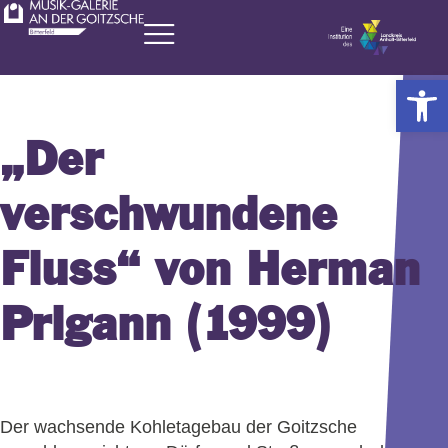
Zum
Inhalt
springen
Werkzeugl
„Der
verschwundene
Fluss“ von Herman
Prigann (1999)
Der wachsende Kohletagebau der Goitzsche