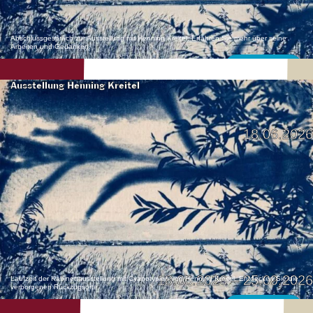
Abschlussgespräch zur Ausstellung mit Henning Kreitel. Erfahren Sie mehr über seine
Arbeiten und Gedanken.
Mehr erfahren
Ausstellung Henning Kreitel
18.06.2026
18.06.2026 – 25.09.2026
Laufzeit der Kabinettausstellung mit Cyanotypien von Henning Kreitel. Entdecken Sie die
verborgenen Rückzugsorte.
Mehr erfahren