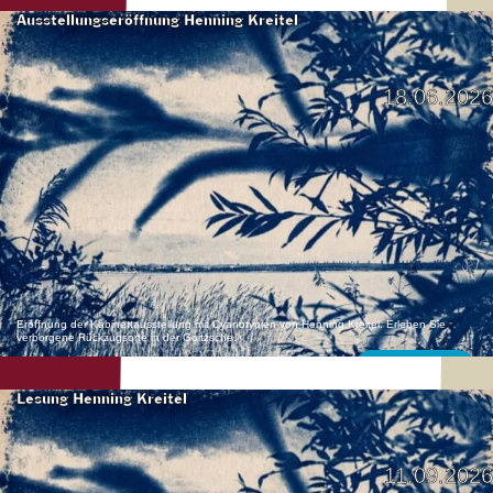
Ausstellungseröffnung Henning Kreitel
18.06.2026
Eröffnung der Kabinettausstellung mit Cyanotypien von Henning Kreitel. Erleben Sie
verborgene Rückzugsorte in der Goitzsche.
Mehr erfahren
Lesung Henning Kreitel
11.09.2026