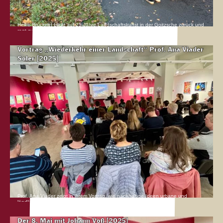
Heike Brückner blickt auf 25 Jahre Landschaftskunst in der Goitzsche zurück und
regt zum Nachdenken und Mitgestalten an.
Mehr erfahren
Vortrag „Wiederkehr einer Landschaft“ Prof. Ana Viader
Soler [2025]
Prof. Ana Viader zeigt in ihrem Vortrag, wie nachhaltige Ideen urbane und
ländliche Landschaften prägen können.
Mehr erfahren
Der 8. Mai mit Johann Voß [2025]