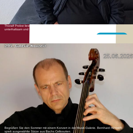
Thoralf Probst liest Geschichten und Verse von hier und unterwegs. Er erzählt
unterhaltsam und humorvoll von Erlebnissen. Fragen sind willkommen!
Mehr erfahren
295. Galerie-Konzert
25.06.2026
Begrüßen Sie den Sommer mit einem Konzert in der Musik-Galerie. Bernhard Hentrich
spielt ausgewählte Sätze aus Bachs Cellosuiten.