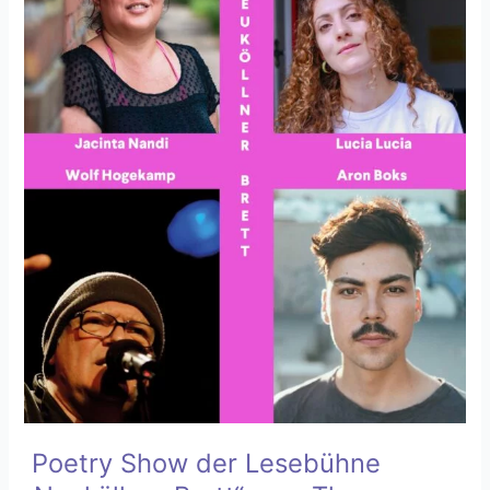
Brett“
zum
Thema
„Arbeit
und
Kunst“
Poetry Show der Lesebühne