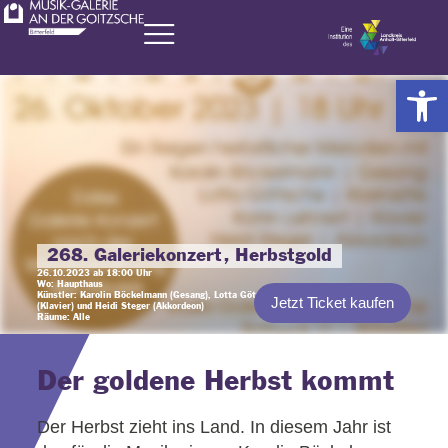
Zum
Inhalt
springen
Werkzeugl
268. Galeriekonzert, Herbstgold
26.10.2023 ab 18:00 Uhr
Wo: Haupthaus
Künstler: Karolin Böckelmann (Gesang), Lotta Göttsche (Klarinette), Katrin Lehnert
Jetzt Ticket kaufen
(Klavier) und Heidi Steger (Akkordeon)
Räume: Alle
Der goldene Herbst kommt​
Der Herbst zieht ins Land. In diesem Jahr ist