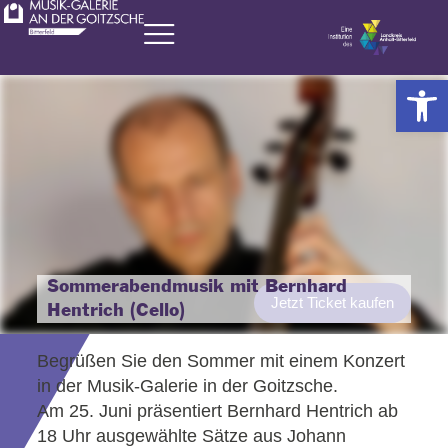
Zum
Inhalt
springen
Werkzeugl
Sommerabendmusik mit Bernhard
Jetzt Ticket kaufen
Hentrich (Cello)
Begrüßen Sie den Sommer mit einem Konzert
in der Musik-Galerie in der Goitzsche.
Am 25. Juni präsentiert Bernhard Hentrich ab
18 Uhr ausgewählte Sätze aus Johann