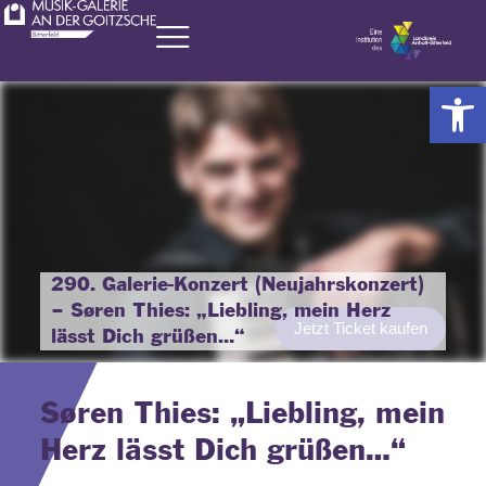
Zum
Inhalt
springen
Werkzeugl
290. Galerie-Konzert (Neujahrskonzert)
– Søren Thies: „Liebling, mein Herz
Jetzt Ticket kaufen
lässt Dich grüßen…“
Søren Thies: „Liebling, mein
Herz lässt Dich grüßen…“