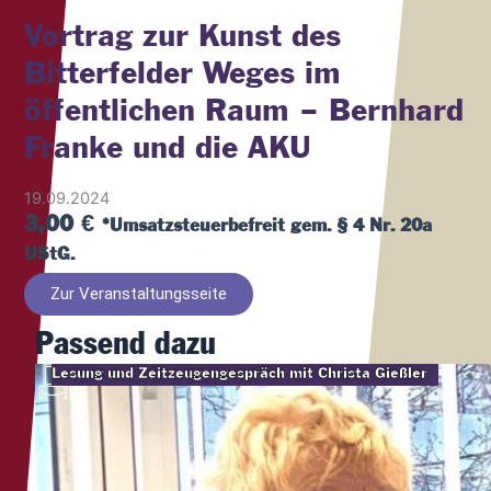
Vortrag zur Kunst des
Bitterfelder Weges im
öffentlichen Raum – Bernhard
Franke und die AKU
19.09.2024
3,00
€
*Umsatzsteuerbefreit gem. § 4 Nr. 20a
UStG.
Zur Veranstaltungsseite
Passend dazu
Lesung und Zeitzeugengespräch mit Christa Gießler