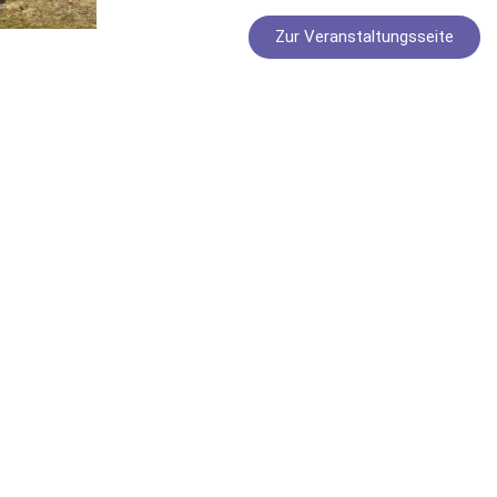
der
Zur Veranstaltungsseite
Goitzsche
Menge