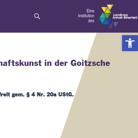
Suche
arenkorb
Werkzeugl
aftskunst in der Goitzsche
reit gem. § 4 Nr. 20a UStG.