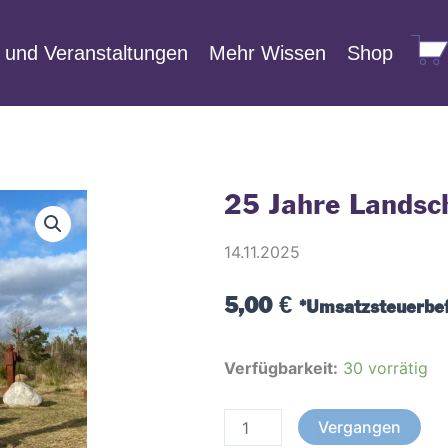
 und Veranstaltungen
Mehr Wissen
Shop
W
25 Jahre Landsch
14.11.2025
5,00
€
*Umsatzsteuerbef
25
Verfügbarkeit:
30 vorrätig
Jahre
Landschaftskunst
Vergangen
in