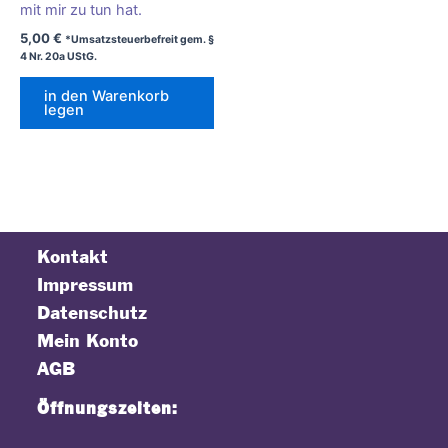
mit mir zu tun hat.
5,00
€
*Umsatzsteuerbefreit gem. §
4 Nr. 20a UStG.
in den Warenkorb
legen
Kontakt
Impressum
Datenschutz
Mein Konto
AGB
Öffnungszeiten: