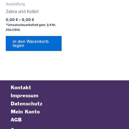
Ausstellung
Zebra und Kolibri
0,00
€
–
6,00
€
*Umsatzsteuerbefreit gem. § 4 Nr.
20a UStG.
in den Warenkorb
legen
Kontakt
Impressum
Datenschutz
Mein Konto
AGB