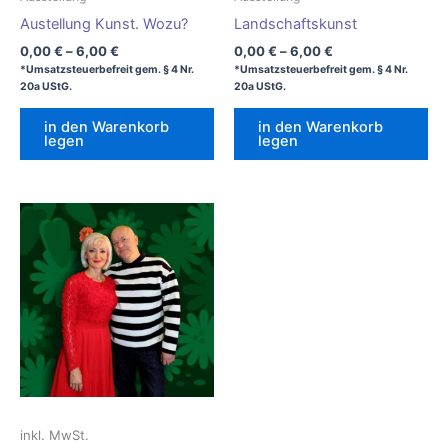
Austellung Kunst. Wozu?
Landschaftskunst
0,00
€
–
6,00
€
0,00
€
–
6,00
€
*Umsatzsteuerbefreit gem. § 4 Nr.
*Umsatzsteuerbefreit gem. § 4 Nr.
20a UStG.
20a UStG.
in den Warenkorb
in den Warenkorb
legen
legen
inkl. MwSt.