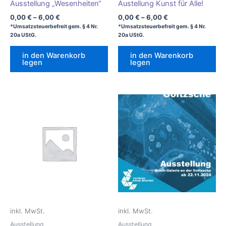
Ausstellung „Wesenheiten“
Austellung Kunst für Alle!
0,00
€
–
6,00
€
0,00
€
–
6,00
€
*Umsatzsteuerbefreit gem. § 4 Nr.
*Umsatzsteuerbefreit gem. § 4 Nr.
20a UStG.
20a UStG.
in den Warenkorb
in den Warenkorb
legen
legen
inkl. MwSt.
inkl. MwSt.
Ausstellung
Ausstellung