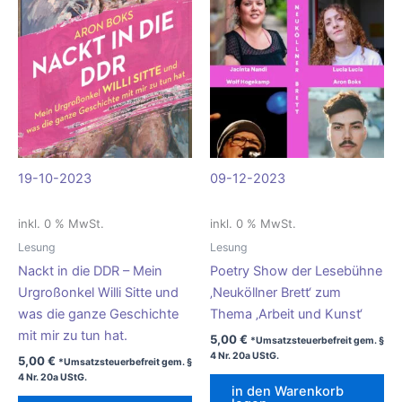
19-10-2023
09-12-2023
inkl. 0 % MwSt.
inkl. 0 % MwSt.
Lesung
Lesung
Nackt in die DDR – Mein
Poetry Show der Lesebühne
Urgroßonkel Willi Sitte und
‚Neuköllner Brett‘ zum
was die ganze Geschichte
Thema ‚Arbeit und Kunst‘
mit mir zu tun hat.
5,00
€
*Umsatzsteuerbefreit gem. §
4 Nr. 20a UStG.
5,00
€
*Umsatzsteuerbefreit gem. §
4 Nr. 20a UStG.
in den Warenkorb