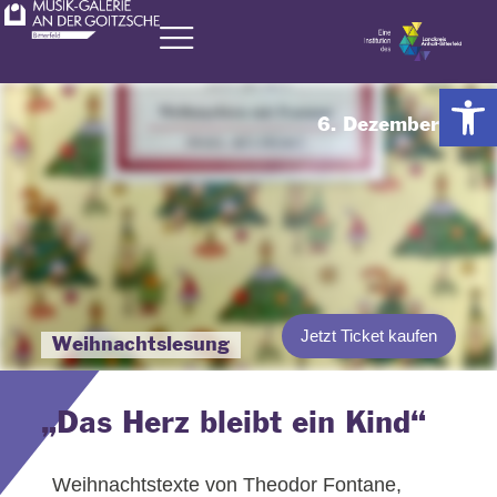
Zum
Inhalt
springen
Werkzeugl
6. Dezember 2024
Jetzt Ticket kaufen
Weihnachtslesung
„Das Herz bleibt ein Kind“
Weihnachtstexte von Theodor Fontane,