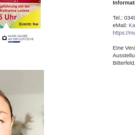
Informa
Tel.: 03
eMail:
Ka
https://m
Eine Ver
Ausstellu
Bitterfel