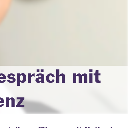
espräch mit
enz